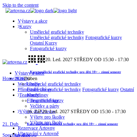
Skip to the content
Výstavy a akce
Kurzy
Umělecké grafické techniky
Umělecké grafické techniky
Fotografické kurzy
Ostatní Kurzy
Fotografické kurzy
16. Zář
20. Led. 2027
STŘEDY OD 15:30 - 17:30
Kurz umělecké grafické techniky pro děti 10+ – zimní semestr
Výstavy a akce
Home
2026
Kurzy
Duben
Workshopy
Umělecké grafické techniky
Příměstské tábory
Umělecké grafické techniky
Fotografické kurzy
Ostatní
Teambuildingy
Kurzy
Teambuildingy
Fotografické kurzy
Večírky a párty
Výlety do Artovny
16. Zář
20. Led. 2027
STŘEDY OD 15:30 - 17:30
Výlety pro školky
Výlety pro školy
21.
Dub
Kurz umělecké grafické techniky pro děti 10+ – zimní semestr
Rezervace Artovny
Ubytování v Artovně
Speciální akce
Workshopy