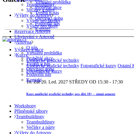
Virtuální prohlídka
Teambuildingy
Proběhlé akce
Večírky a párty
Tvořili u nás
Výlety do Artovny
Otevírací doba
Výlety pro školky
Podpořili nás
Výlety pro školy
Kontakt
Rezervace Artovny
Ubytování v Artovně
Artovna
O nás
Výstavy a akce
Virtuální prohlídka
Kurzy
Proběhlé akce
Umělecké grafické techniky
Tvořili u nás
Umělecké grafické techniky
Fotografické kurzy
Ostatní 
Otevírací doba
Fotografické kurzy
Podpořili nás
Kontakt
16. Zář
20. Led. 2027
STŘEDY OD 15:30 - 17:30
Kurz umělecké grafické techniky pro děti 10+ – zimní semestr
Workshopy
Příměstské tábory
Teambuildingy
Teambuildingy
Večírky a párty
Výlety do Artovny