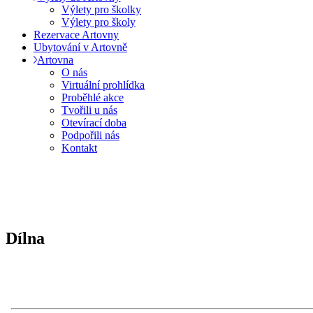
Výlety pro školky
Výlety pro školy
Rezervace Artovny
Ubytování v Artovně
Artovna
O nás
Virtuální prohlídka
Proběhlé akce
Tvořili u nás
Otevírací doba
Podpořili nás
Kontakt
Dílna