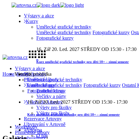
Skip
to
Výstavy a akce
the
Kurzy
content
Umělecké grafické techniky
Umělecké grafické techniky
Fotografické kurzy
Ost
Fotografické kurzy
16. Zář
20. Led. 2027
STŘEDY OD 15:30 - 17:30
Kurz umělecké grafické techniky pro děti 10+ – zimní semestr
Výstavy a akce
Workshopy
Home
Virtuální prohlídka
Kurzy
Příměstské tábory
Umělecké grafické techniky
Teambuildingy
Umělecké grafické techniky
Fotografické kurzy
Ostatní 
Teambuildingy
Fotografické kurzy
Večírky a párty
Výlety do Artovny
16. Zář
20. Led. 2027
STŘEDY OD 15:30 - 17:30
Výlety pro školky
Výlety pro školy
Kurz umělecké grafické techniky pro děti 10+ – zimní semestr
Rezervace Artovny
Ubytování v Artovně
Workshopy
Artovna
Příměstské tábory
O nás
Galerie
Teambuildingy