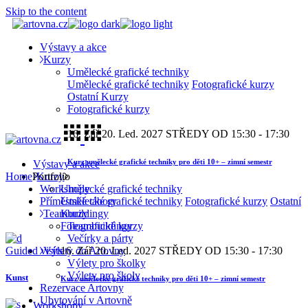
Skip to the content
Výstavy a akce
Kurzy
Umělecké grafické techniky
Umělecké grafické techniky
Fotografické kurzy
Ostatní Kurzy
Fotografické kurzy
16. Zář
20. Led. 2027
STŘEDY OD 15:30 - 17:30
Kurz umělecké grafické techniky pro děti 10+ – zimní semestr
Výstavy a akce
Home
Portfolio
Kurzy
Workshopy
Umělecké grafické techniky
Příměstské tábory
Umělecké grafické techniky
Fotografické kurzy
Ostatní
Teambuildingy
Kurzy
Teambuildingy
Fotografické kurzy
Večírky a párty
Výlety do Artovny
Guided visits
16. Zář
20. Led. 2027
STŘEDY OD 15:30 - 17:30
Výlety pro školky
Výlety pro školy
Kunst
Kurz umělecké grafické techniky pro děti 10+ – zimní semestr
Rezervace Artovny
Ubytování v Artovně
Workshopy