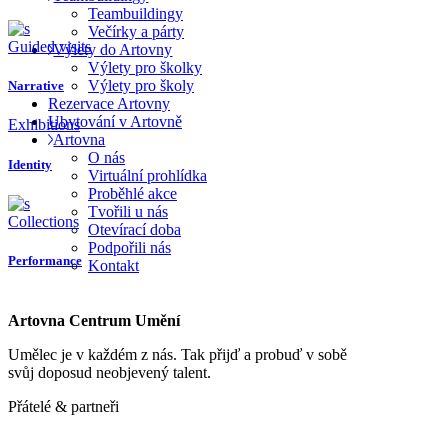
Teambuildingy
Večírky a párty
Guided visits
Výlety do Artovny
Výlety pro školky
Výlety pro školy
Narrative
Rezervace Artovny
Ubytování v Artovně
Exhibitions
Artovna
O nás
Identity
Virtuální prohlídka
Proběhlé akce
Tvořili u nás
Collections
Otevírací doba
Podpořili nás
Performance
Kontakt
Artovna Centrum Umění
Umělec je v každém z nás. Tak přijď a probuď v sobě
svůj doposud neobjevený talent.
Přátelé & partneři