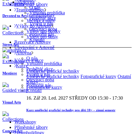
Artovna
Exhibitions
Příměstské tábory
O nás
Teambuildingy
Virtuální prohlídka
Teambuildingy
Devoted to Art
Proběhlé akce
Večírky a párty
Tvořili u nás
Výlety do Artovny
Otevírací doba
Výlety pro školky
Collections
Podpořili nás
Výlety pro školy
Kontakt
Rezervace Artovny
Street Art
Ubytování v Artovně
Artovna
O nás
Výstavy a akce
Exhibitions
Virtuální prohlídka
Kurzy
Proběhlé akce
Umělecké grafické techniky
Mestiere
Tvořili u nás
Umělecké grafické techniky
Fotografické kurzy
Ostatní
Otevírací doba
Kurzy
Podpořili nás
Fotografické kurzy
Guided visits
Kontakt
16. Zář
20. Led. 2027
STŘEDY OD 15:30 - 17:30
Visual Arts
Kurz umělecké grafické techniky pro děti 10+ – zimní semestr
Collections
Workshopy
Příměstské tábory
Concept Art
Teambuildingy