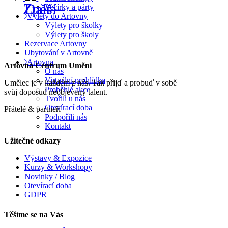
Večírky a párty
Výlety do Artovny
Výlety pro školky
Výlety pro školy
Rezervace Artovny
Ubytování v Artovně
Artovna
Artovna Centrum Umění
O nás
Virtuální prohlídka
Umělec je v každém z nás. Tak přijď a probuď v sobě
Proběhlé akce
svůj doposud neobjevený talent.
Tvořili u nás
Otevírací doba
Přátelé & partneři
Podpořili nás
Kontakt
Užitečné odkazy
Výstavy & Expozice
Kurzy & Workshopy
Novinky / Blog
Otevírací doba
GDPR
Těšíme se na Vás