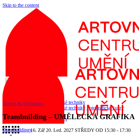
Skip to the content
Výstavy a akce
Kurzy
Umělecké grafické techniky
Tickets & Admission
Umělecké grafické techniky
Fotografické kurzy
Ostatní Kurzy
Teambuilding – UMĚLECKÁ GRAFIKA
Fotografické kurzy
Teambuildingy
16. Zář
20. Led. 2027
STŘEDY OD 15:30 - 17:30