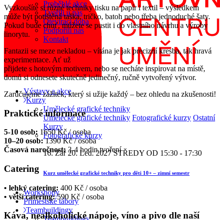
Proběhlé akce
Vyzkoušíte si různé techniky tisku na papír i textil – výsledkem
Tvořili u nás
může být potištěná taška, tričko, batoh nebo třeba jednoduché šaty.
Otevírací doba
Pokud bude chuť, můžete se pustit i do vlastního návrhu a výroby
Podpořili nás
linorytu.
Kontakt
Fantazii se meze nekladou – vítána je jak precizní kresba, tak hravá
experimentace. Ať už
přijdete s hotovým motivem, nebo se necháte inspirovat na místě,
domů si odnesete skutečně jedinečný, ručně vytvořený výtvor.
Výstavy a akce
Zaručujeme zážitek, který si užije každý – bez ohledu na zkušenosti!
Kurzy
Umělecké grafické techniky
Praktické informace
Umělecké grafické techniky
Fotografické kurzy
Ostatní
Kurzy
5-10 osob:
1650 Kč / osoba
Fotografické kurzy
10–20 osob:
1390 Kč / osoba
Časová naročnost:
3-4 hodin tvoření
16. Zář
20. Led. 2027
STŘEDY OD 15:30 - 17:30
Catering
Kurz umělecké grafické techniky pro děti 10+ – zimní semestr
• lehký catering:
400 Kč / osoba
Workshopy
• větší catering:
590 Kč / osoba
Příměstské tábory
Teambuildingy
Káva, nealkoholické nápoje, víno a pivo dle naší
Teambuildingy