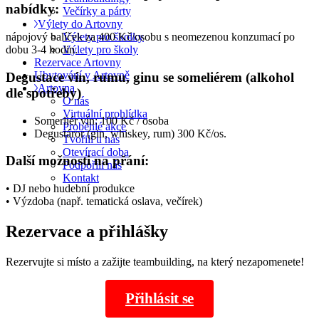
nabídky:
Večírky a párty
Výlety do Artovny
Výlety pro školky
nápojový balíček za 400 Kč/osobu s neomezenou konzumací po
Výlety pro školy
dobu 3-4 hodin.
Rezervace Artovny
Ubytování v Artovně
Degustace vín, rumu, ginu se someliérem (alkohol
Artovna
dle spotřeby)
O nás
Virtuální prohlídka
Somerliér vín: 100 Kč / osoba
Proběhlé akce
Degustáror (gin, whiskey, rum) 300 Kč/os.
Tvořili u nás
Otevírací doba
Další možnosti na přání:
Podpořili nás
Kontakt
• DJ nebo hudební produkce
• Výzdoba (např. tematická oslava, večírek)
Rezervace a přihlášky
Rezervujte si místo a zažijte teambuilding, na který nezapomenete!
Přihlásit se