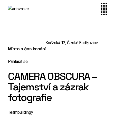
Skip
to
the
content
Kněžská 12, České Budějovice
Místo a čas konání
Přihlásit se
CAMERA OBSCURA –
Tajemství a zázrak
fotografie
Teambuildingy