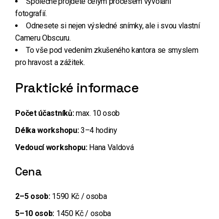
Společně projdete celým procesem vyvolání
fotografií.
Odnesete si nejen výsledné snímky, ale i svou vlastní
Cameru Obscuru.
To vše pod vedením zkušeného kantora se smyslem
pro hravost a zážitek.
Praktické informace
Počet účastníků:
max. 10 osob
Délka workshopu:
3–4 hodiny
Vedoucí workshopu:
Hana Valdová
Cena
2–5 osob:
1590 Kč / osoba
5–10 osob:
1450 Kč / osoba