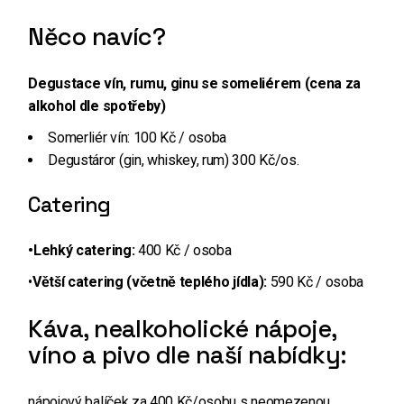
Něco navíc?
Degustace vín, rumu, ginu se someliérem (cena za
alkohol dle spotřeby)
Somerliér vín: 100 Kč / osoba
Degustáror (gin, whiskey, rum) 300 Kč/os.
Catering
•Lehký catering:
400 Kč / osoba
•
Větší catering
(včetně teplého jídla):
590 Kč / osoba
Káva, nealkoholické nápoje,
víno a pivo dle naší nabídky:
nápojový balíček za 400 Kč/osobu s neomezenou