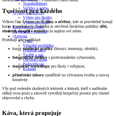
Teambuildingy
Večírky a párty
Tvořivost pro každého
Výlety do Artovny
Výlety pro školky
Velkou část Artovny tvoří
dílny a učebny
, kde se pravidelně konají
Výlety pro školy
kurzy a workshopy. Nabídka je otevřená širokému publiku:
děti,
Rezervace Artovny
studenti, dospělí i senioři
si tu najdou své místo.
Ubytování v Artovně
Artovna
Probíhají zde například:
O nás
Virtuální prohlídka
kurzy
umělecké grafiky
(linoryt, monotyp, sítotisk),
Proběhlé akce
Tvořili u nás
fotografické ateliéry
s profesionálním vybavením,
Otevírací doba
Podpořili nás
tematické workshopy
pro školy i veřejnost,
Kontakt
příměstské tábory
zaměřené na výtvarnou tvorbu a rozvoj
kreativity
Vše pod vedením zkušených lektorek a lektorů, kteří s nadšením
sdílejí svou praxi a zároveň vytvářejí bezpečný prostor pro vlastní
objevování a chyby.
Káva, která propojuje