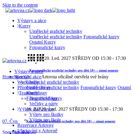
Skip to the content
Výstavy a akce
Kurzy
Umělecké grafické techniky
Umělecké grafické techniky
Fotografické kurzy
Ostatní Kurzy
Fotografické kurzy
16. Zář
20. Led. 2027
STŘEDY OD 15:30 - 17:30
Kurz umělecké grafické techniky pro děti 10+ – zimní semestr
Výstavy a akce
Home
Speciální akce
Kurzy
Artovna oficálně otevřela své brány
Workshopy
Umělecké grafické techniky
Příměstské tábory
Umělecké grafické techniky
Fotografické kurzy
Ostatní
Teambuildingy
Kurzy
Teambuildingy
Fotografické kurzy
Večírky a párty
Výlety do Artovny
16. Zář
20. Led. 2027
STŘEDY OD 15:30 - 17:30
Výlety pro školky
Výlety pro školy
07.
Čvn
Kurz umělecké grafické techniky pro děti 10+ – zimní semestr
Rezervace Artovny
Ubytování v Artovně
Speciální akce
Workshopy