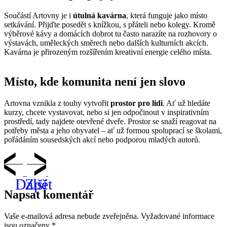
Součástí Artovny je i
útulná kavárna
, která funguje jako místo
setkávání. Přijďte posedět s knížkou, s přáteli nebo kolegy. Kromě
výběrové kávy a domácích dobrot tu často narazíte na rozhovory o
výstavách, uměleckých směrech nebo dalších kulturních akcích.
Kavárna je přirozeným rozšířením kreativní energie celého místa.
Místo, kde komunita není jen slovo
Artovna vznikla z touhy vytvořit
prostor pro lidi
. Ať už hledáte
kurzy, chcete vystavovat, nebo si jen odpočinout v inspirativním
prostředí, tady najdete otevřené dveře. Prostor se snaží reagovat na
potřeby města a jeho obyvatel – ať už formou spoluprací se školami,
pořádáním sousedských akcí nebo podporou mladých autorů.
Napsat komentář
Vaše e-mailová adresa nebude zveřejněna.
Vyžadované informace
jsou označeny
*