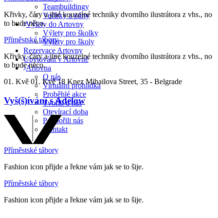
Teambuildingy
Křivky, čáry a jiné kouzelné techniky dvorního ilustrátora z vhs., no
Večírky a párty
to bude něco.
Výlety do Artovny
Výlety pro školky
Příměstské tábory
Výlety pro školy
Rezervace Artovny
Křivky, čáry a jiné kouzelné techniky dvorního ilustrátora z vhs., no
Ubytování v Artovně
to bude něco.
Artovna
O nás
01. Kvě
01. Kvě
18
Knez Mihailova Street, 35 - Belgrade
Virtuální prohlídka
Proběhlé akce
Vyš(š)ívání s Adélow
Tvořili u nás
Otevírací doba
Podpořili nás
Kontakt
Příměstské tábory
Fashion icon přijde a řekne vám jak se to šije.
Příměstské tábory
Fashion icon přijde a řekne vám jak se to šije.