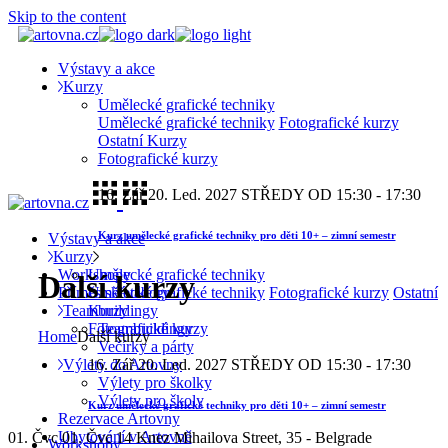
Skip to the content
Výstavy a akce
Kurzy
Umělecké grafické techniky
Umělecké grafické techniky
Fotografické kurzy
Ostatní Kurzy
Fotografické kurzy
16. Zář
20. Led. 2027
STŘEDY OD 15:30 - 17:30
Kurz umělecké grafické techniky pro děti 10+ – zimní semestr
Výstavy a akce
Kurzy
Workshopy
Umělecké grafické techniky
Další kurzy
Příměstské tábory
Umělecké grafické techniky
Fotografické kurzy
Ostatní
Teambuildingy
Kurzy
Teambuildingy
Fotografické kurzy
Home
Další kurzy
Večírky a párty
Výlety do Artovny
16. Zář
20. Led. 2027
STŘEDY OD 15:30 - 17:30
Výlety pro školky
Výlety pro školy
Kurz umělecké grafické techniky pro děti 10+ – zimní semestr
Rezervace Artovny
Ubytování v Artovně
01. Čvc
01. Čvc
14
Knez Mihailova Street, 35 - Belgrade
Workshopy