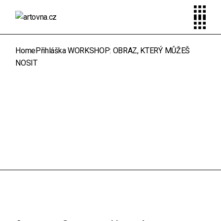
Skip
to
the
content
Home
Přihláška WORKSHOP: OBRAZ, KTERÝ MŮŽEŠ
NOSIT