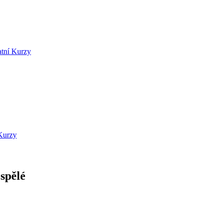
atní Kurzy
Kurzy
spělé