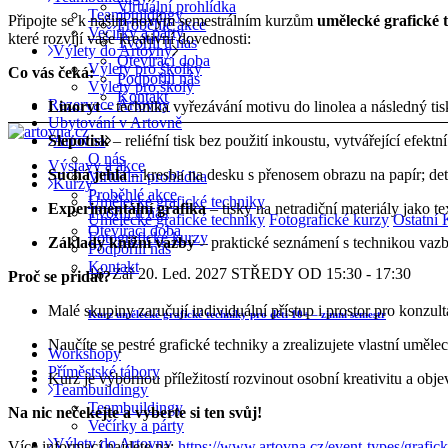
Virtuální prohlídka
Teambuildingy
Připojte se k našim novým semestrálním kurzům
umělecké grafické 
Proběhlé akce
Večírky a párty
které rozvíjí vaše kreativní dovednosti:
Tvořili u nás
Výlety do Artovny
Otevírací doba
Výlety pro školky
Co vás čeká:
Podpořili nás
Výlety pro školy
Kontakt
Rezervace Artovny
Linoryt
– technika vyřezávání motivu do linolea a následný tisk
Ubytování v Artovně
Slepotisk
– reliéfní tisk bez použití inkoustu, vytvářející efekt
Artovna
O nás
Výstavy a akce
Suchá jehla
– kresba na desku s přenosem obrazu na papír; deta
Virtuální prohlídka
Kurzy
Proběhlé akce
Umělecké grafické techniky
Experimentální grafika
– tisky na netradiční materiály jako t
Tvořili u nás
Umělecké grafické techniky
Fotografické kurzy
Ostatní 
Otevírací doba
Fotografické kurzy
Základy knižní vazby
– praktické seznámení s technikou vazby
Podpořili nás
Kontakt
16. Zář
20. Led. 2027
STŘEDY OD 15:30 - 17:30
Proč se přidat?
Malé skupiny zaručují individuální přístup i prostor pro konzult
Kurz umělecké grafické techniky pro děti 10+ – zimní semestr
Naučíte se pestré grafické techniky a zrealizujete vlastní uměle
Workshopy
Příměstské tábory
Kurz je výbornou příležitostí rozvinout osobní kreativitu a obje
Teambuildingy
Teambuildingy
Na nic nečekejte a vyberte si ten svůj!
Večírky a párty
Výlety do Artovny
Více informací najdete na:
https://www.artovna.cz/event-types/grafic