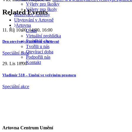
Výlety pro školky
Výlety pro školy
Related Events
Rezervace Artovny
Ubytování v Artovně
Artovna
11. Říj
10:00, 14:00, 16:00
O nás
Virtuální prohlídka
Proběhlé akce
Den otevřených ateliérů v Artovně
Tvořili u nás
Otevírací doba
Speciální akce
Podpořili nás
Kontakt
29. Lis
18:00
Vladimir 518 – Umění ve veřejném prostoru
Speciální akce
Artovna Centrum Umění