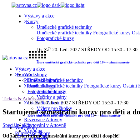
Skip
to
Výstavy a akce
the
Kurzy
content
Umělecké grafické techniky
Umělecké grafické techniky
Fotografické kurzy
Ost
Fotografické kurzy
16. Zář
20. Led. 2027
STŘEDY OD 15:30 - 17:30
Kurz umělecké grafické techniky pro děti 10+ – zimní semestr
Výstavy a akce
Workshopy
Kurzy
Příměstské tábory
Umělecké grafické techniky
Teambuildingy
Umělecké grafické techniky
Fotografické kurzy
Ostatní 
Teambuildingy
Fotografické kurzy
Večírky a párty
Tickets & Admission
Výlety do Artovny
16. Zář
20. Led. 2027
STŘEDY OD 15:30 - 17:30
Výlety pro školky
Startujeme semestrální kurzy pro děti a do
Výlety pro školy
Kurz umělecké grafické techniky pro děti 10+ – zimní semestr
Rezervace Artovny
Speciální akce
Ubytování v Artovně
Workshopy
Artovna
Příměstské tábory
Od září startujeme semestrální kurzy pro děti i dospělé!
O nás
Teambuildingy