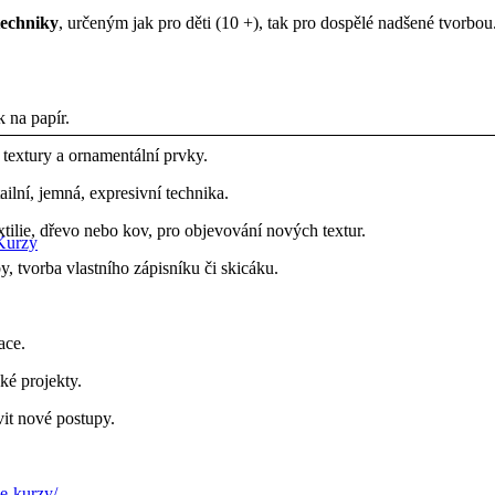
techniky
, určeným jak pro děti (10 +), tak pro dospělé nadšené tvorbo
 na papír.
ní textury a ornamentální prvky.
ilní, jemná, expresivní technika.
extilie, dřevo nebo kov, pro objevování nových textur.
Kurzy
, tvorba vlastního zápisníku či skicáku.
ace.
cké projekty.
vit nové postupy.
ke-kurzy/