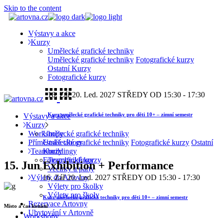
Skip to the content
Výstavy a akce
Kurzy
Umělecké grafické techniky
Umělecké grafické techniky
Fotografické kurzy
Ostatní Kurzy
Fotografické kurzy
16. Zář
20. Led. 2027
STŘEDY OD 15:30 - 17:30
Kurz umělecké grafické techniky pro děti 10+ – zimní semestr
Výstavy a akce
Kurzy
Workshopy
Umělecké grafické techniky
Příměstské tábory
Umělecké grafické techniky
Fotografické kurzy
Ostatní
Teambuildingy
Kurzy
Teambuildingy
Fotografické kurzy
15. Jun
Exhibition + Performance
Večírky a párty
Výlety do Artovny
16. Zář
20. Led. 2027
STŘEDY OD 15:30 - 17:30
Výlety pro školky
Výlety pro školy
Kurz umělecké grafické techniky pro děti 10+ – zimní semestr
Rezervace Artovny
Místo a čas konání
Ubytování v Artovně
Workshopy