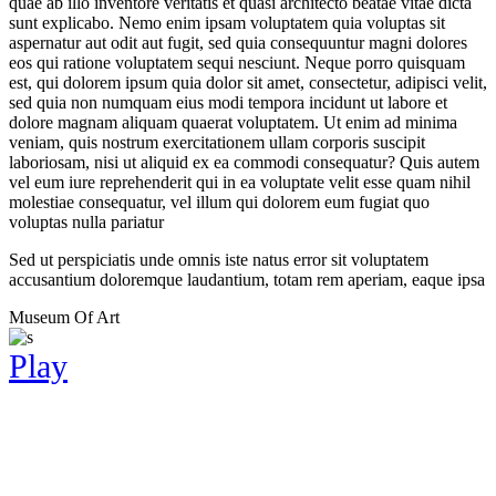
quae ab illo inventore veritatis et quasi architecto beatae vitae dicta
sunt explicabo. Nemo enim ipsam voluptatem quia voluptas sit
aspernatur aut odit aut fugit, sed quia consequuntur magni dolores
eos qui ratione voluptatem sequi nesciunt. Neque porro quisquam
est, qui dolorem ipsum quia dolor sit amet, consectetur, adipisci velit,
sed quia non numquam eius modi tempora incidunt ut labore et
dolore magnam aliquam quaerat voluptatem. Ut enim ad minima
veniam, quis nostrum exercitationem ullam corporis suscipit
laboriosam, nisi ut aliquid ex ea commodi consequatur? Quis autem
vel eum iure reprehenderit qui in ea voluptate velit esse quam nihil
molestiae consequatur, vel illum qui dolorem eum fugiat quo
voluptas nulla pariatur
Sed ut perspiciatis unde omnis iste natus error sit voluptatem
accusantium doloremque laudantium, totam rem aperiam, eaque ipsa
Museum Of Art
Play