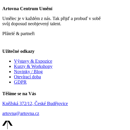
Artovna Centrum Umění
Umělec je v každém z nás. Tak přijď a probuď v sobě
svůj doposud neobjevený talent.
Přátelé & partneři
Užitečné odkazy
Výstavy & Expozice
Kurzy & Workshopy
Novinky / Blog
Otevírací doba
GDPR
Těšíme se na Vás
Kněžská 372/12, České Budějovice
artovna@artovna.cz