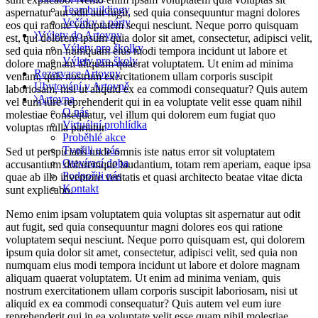
Teambuildingy
aspernatur aut odit aut fugit, sed quia consequuntur magni dolores
Večírky a párty
eos qui ratione voluptatem sequi nesciunt. Neque porro quisquam
Výlety do Artovny
est, qui dolorem ipsum quia dolor sit amet, consectetur, adipisci velit,
Výlety pro školky
sed quia non numquam eius modi tempora incidunt ut labore et
Výlety pro školy
dolore magnam aliquam quaerat voluptatem. Ut enim ad minima
Rezervace Artovny
veniam, quis nostrum exercitationem ullam corporis suscipit
Ubytování v Artovně
laboriosam, nisi ut aliquid ex ea commodi consequatur? Quis autem
Artovna
vel eum iure reprehenderit qui in ea voluptate velit esse quam nihil
O nás
molestiae consequatur, vel illum qui dolorem eum fugiat quo
Virtuální prohlídka
voluptas nulla pariatur
Proběhlé akce
Tvořili u nás
Sed ut perspiciatis unde omnis iste natus error sit voluptatem
Otevírací doba
accusantium doloremque laudantium, totam rem aperiam, eaque ipsa
Podpořili nás
quae ab illo inventore veritatis et quasi architecto beatae vitae dicta
Kontakt
sunt explicabo.
Nemo enim ipsam voluptatem quia voluptas sit aspernatur aut odit
aut fugit, sed quia consequuntur magni dolores eos qui ratione
voluptatem sequi nesciunt. Neque porro quisquam est, qui dolorem
ipsum quia dolor sit amet, consectetur, adipisci velit, sed quia non
numquam eius modi tempora incidunt ut labore et dolore magnam
aliquam quaerat voluptatem. Ut enim ad minima veniam, quis
nostrum exercitationem ullam corporis suscipit laboriosam, nisi ut
aliquid ex ea commodi consequatur? Quis autem vel eum iure
reprehenderit qui in ea voluptate velit esse quam nihil molestiae