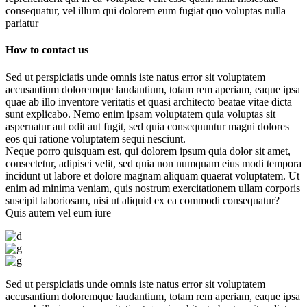
consequatur, vel illum qui dolorem eum fugiat quo voluptas nulla
pariatur
How to contact us
Sed ut perspiciatis unde omnis iste natus error sit voluptatem
accusantium doloremque laudantium, totam rem aperiam, eaque ipsa
quae ab illo inventore veritatis et quasi architecto beatae vitae dicta
sunt explicabo. Nemo enim ipsam voluptatem quia voluptas sit
aspernatur aut odit aut fugit, sed quia consequuntur magni dolores
eos qui ratione voluptatem sequi nesciunt.
Neque porro quisquam est, qui dolorem ipsum quia dolor sit amet,
consectetur, adipisci velit, sed quia non numquam eius modi tempora
incidunt ut labore et dolore magnam aliquam quaerat voluptatem. Ut
enim ad minima veniam, quis nostrum exercitationem ullam corporis
suscipit laboriosam, nisi ut aliquid ex ea commodi consequatur?
Quis autem vel eum iure
Sed ut perspiciatis unde omnis iste natus error sit voluptatem
accusantium doloremque laudantium, totam rem aperiam, eaque ipsa