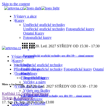
Skip to the content
Výstavy a akce
Kurzy
Umělecké grafické techniky
Umělecké grafické techniky
Fotografické kurzy
Ostatní Kurzy
Fotografické kurzy
16. Zář
20. Led. 2027
STŘEDY OD 15:30 - 17:30
Kurz umělecké grafické techniky pro děti 10+ – zimní semestr
Výstavy a akce
Kurzy
Workshopy
Umělecké grafické techniky
Příměstské tábory
Umělecké grafické techniky
Fotografické kurzy
Ostatní
Teambuildingy
Kurzy
Teambuildingy
Fotografické kurzy
Večírky a párty
Místo a čas konání
Výlety do Artovny
16. Zář
20. Led. 2027
STŘEDY OD 15:30 - 17:30
Výlety pro školky
Kněžská 12, České Budějovice
Výlety pro školy
Kurz umělecké grafické techniky pro děti 10+ – zimní semestr
Tickets & Admission
Rezervace Artovny
17. Srp
21. Srp. 2026
07:00–13:00
Ubytování v Artovně
Workshopy