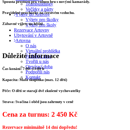
Spousta prostoru pro volnou hru s novými kamarády.
Teambuildingy
Večírky a párty
Pravidelné procházky na čerstvém vzduchu.
Výlety do Artovny
Výlety pro školky
Zábavné výlety na hřiště.
Výlety pro školy
Rezervace Artovny
Ubytování v Artovně
Artovna
O nás
Virtuální prohlídka
Důležité informace
Proběhlé akce
Tvořili u nás
Otevírací doba
Čas konání:
7:00–13:00 h
Podpořili nás
Kontakt
Kapacita:
Malá skupinka (max. 12 dětí)
Péče:
O děti se starají dvě zkušené vychovatelky
Strava:
Svačina i oběd jsou zahrnuty v ceně
Cena za turnus:
2 450 Kč
Rezervace minimálně 14 dní dopředu!