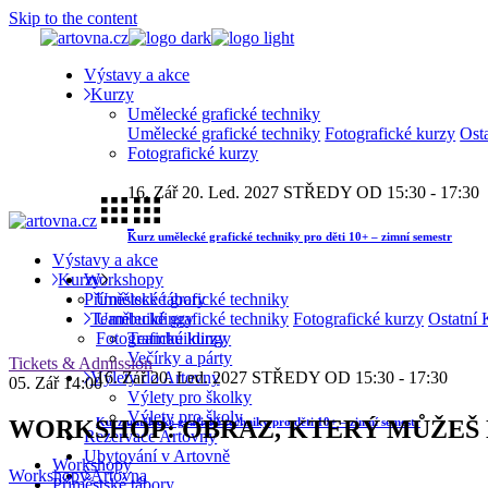
Skip to the content
Výstavy a akce
Kurzy
Umělecké grafické techniky
Umělecké grafické techniky
Fotografické kurzy
Ost
Fotografické kurzy
16. Zář
20. Led. 2027
STŘEDY OD 15:30 - 17:30
Kurz umělecké grafické techniky pro děti 10+ – zimní semestr
Výstavy a akce
Workshopy
Kurzy
Příměstské tábory
Umělecké grafické techniky
Teambuildingy
Umělecké grafické techniky
Fotografické kurzy
Ostatní 
Teambuildingy
Fotografické kurzy
Večírky a párty
Tickets & Admission
Výlety do Artovny
16. Zář
20. Led. 2027
STŘEDY OD 15:30 - 17:30
05. Zář
14:00
Výlety pro školky
Výlety pro školy
WORKSHOP: OBRAZ, KTERÝ MŮŽEŠ N
Kurz umělecké grafické techniky pro děti 10+ – zimní semestr
Rezervace Artovny
Ubytování v Artovně
Workshopy
Workshopy
Artovna
Příměstské tábory