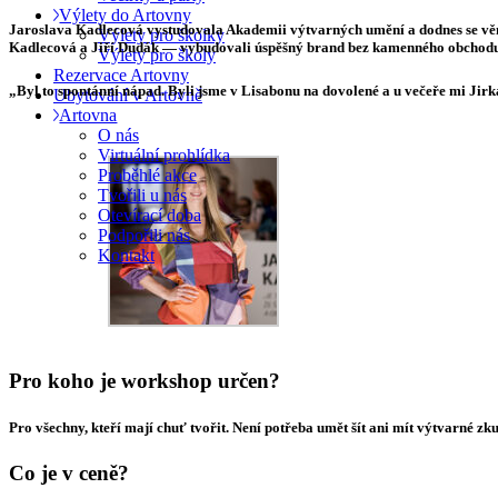
Výlety do Artovny
Jaroslava Kadlecová vystudovala Akademii výtvarných umění a dodnes se věnu
Výlety pro školky
Kadlecová a Jiří Dudák — vybudovali úspěšný brand bez kamenného obchodu či 
Výlety pro školy
Rezervace Artovny
„Byl to spontánní nápad. Byli jsme v Lisabonu na dovolené a u večeře mi Jirka
Ubytování v Artovně
Artovna
O nás
Virtuální prohlídka
Proběhlé akce
Tvořili u nás
Otevírací doba
Podpořili nás
Kontakt
Pro koho je workshop určen?
Pro všechny, kteří mají chuť tvořit. Není potřeba umět šít ani mít výtvarné zku
Co je v ceně?