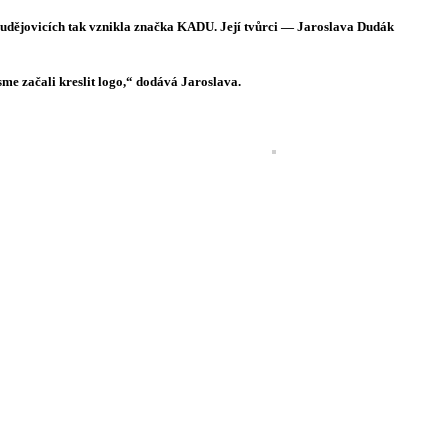
Budějovicích tak vznikla značka KADU. Její tvůrci — Jaroslava Dudák
sme začali kreslit logo,“ dodává Jaroslava.