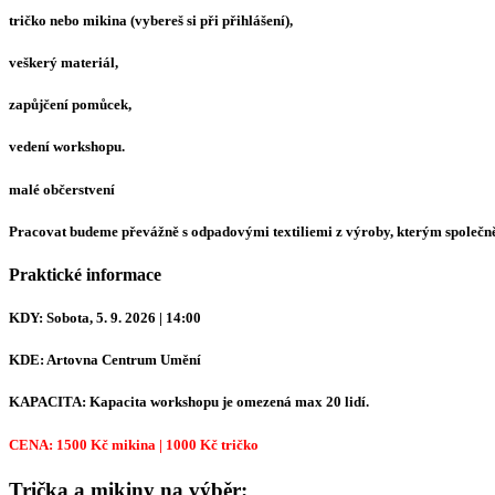
tričko nebo mikina (vybereš si při přihlášení),
veškerý materiál,
zapůjčení pomůcek,
vedení workshopu.
malé občerstvení
Pracovat budeme převážně s odpadovými textiliemi z výroby, kterým společně d
Praktické informace
KDY:
Sobota, 5. 9. 2026 | 14:00
KDE:
Artovna Centrum Umění
KAPACITA:
Kapacita workshopu je omezená max 20 lidí.
CENA: 1500 Kč mikina | 1000 Kč tričko
Trička a mikiny na výběr: