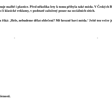
je malbě i plastice. Před několika lety k tomu přibyla také móda. V Českých 
klasické reklamy, v podstatě založený pouze na sociálních sítích.
 říká: ‚Hele, nebudeme dělat oblečení? Mě hrozně baví móda.‘ Ještě ten večer j
šenosti.